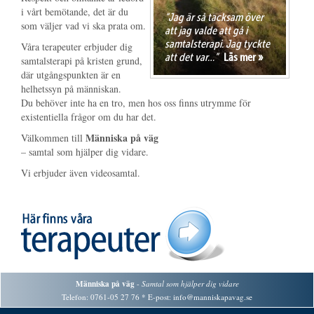
i vårt bemötande, det är du
“Jag är så tacksam över
som väljer vad vi ska prata om.
att jag valde att gå i
samtalsterapi. Jag tyckte
Våra terapeuter erbjuder dig
att det var…”
Läs mer »
samtalsterapi på kristen grund,
där utgångspunkten är en
helhetssyn på människan.
Du behöver inte ha en tro, men hos oss finns utrymme för
existentiella frågor om du har det.
Människa på väg
Välkommen till
– samtal som hjälper dig vidare.
Vi erbjuder även videosamtal.
Människa på väg
-
Samtal som hjälper dig vidare
Telefon: 0761-05 27 76 * E-post:
info@manniskapavag.se