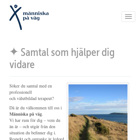
Toggl
navig
Samtal som hjälper dig
vidare
Söker du samtal med en
professionell
och välutbildad terapeut?
Då är du välkommen till oss i
Människa på väg
.
Vi har rum för dig – vem du
än är – och utgår från den
situation du befinner dig i.
Respekt och omtanke är ledord